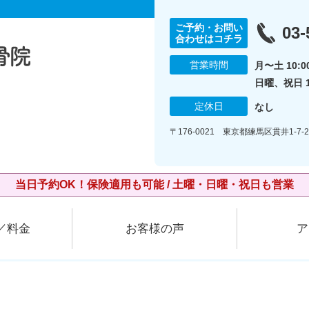
ご予約・お問い
03-
合わせはコチラ
営業時間
月〜土 10:00
日曜、祝日 10
定休日
なし
〒176-0021 東京都練馬区貫井1-7-26
当日予約OK！保険適用も可能 / 土曜・日曜・祝日も営業
／料金
お客様の声
ア