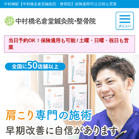
中村橋駅【中村橋名倉堂鍼灸院・整骨院】保険適用可/土日祝も営業
当日予約OK！保険適用も可能 / 土曜・日曜・祝日も営
業