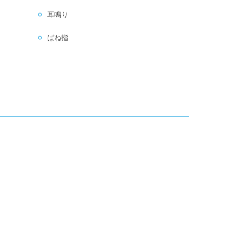
耳鳴り
ばね指