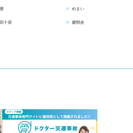
腰
めまい
四十肩
腱鞘炎