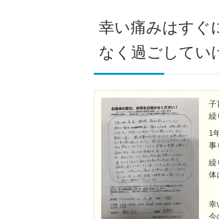
幸い痛みはすぐ
なく過ごしてい
子
繰
1
事
繰
体
幸
今