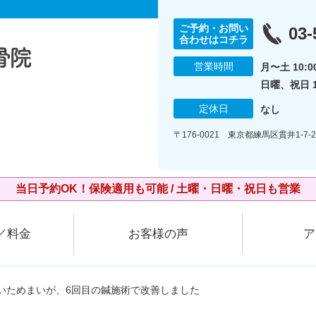
ご予約・お問い
03-
合わせはコチラ
営業時間
月〜土 10:00
日曜、祝日 10
定休日
なし
〒176-0021 東京都練馬区貫井1-7-26
当日予約OK！保険適用も可能 / 土曜・日曜・祝日も営業
／料金
お客様の声
ア
ていためまいが、6回目の鍼施術で改善しました