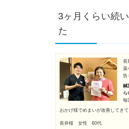
3ヶ月くらい続
た
長
薬
告
鍼
ら
毎
おかげ様でめまいが改善してきて
長井様 女性 60代