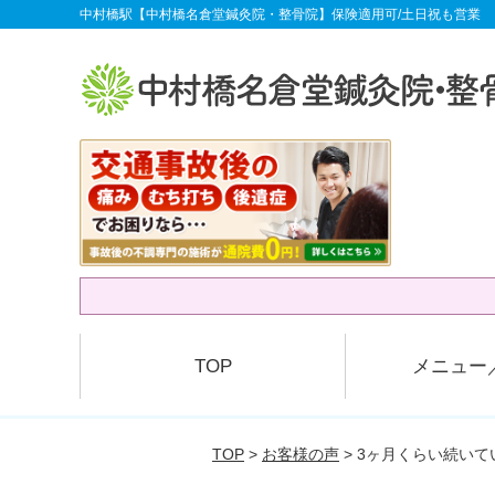
中村橋駅【中村橋名倉堂鍼灸院・整骨院】保険適用可/土日祝も営業
TOP
メニュー
TOP
>
お客様の声
> 3ヶ月くらい続い