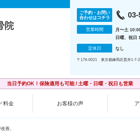
ご予約・お問い
03-
合わせはコチラ
営業時間
月〜土 10:00
日曜、祝日 10
定休日
なし
〒176-0021 東京都練馬区貫井1-7-26
当日予約OK！保険適用も可能 / 土曜・日曜・祝日も営業
／料金
お客様の声
ア
が改善。